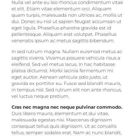
Nulla vel ante eu leo rhoncus condimentum vitae
et elit. Etiam vitae elementum orci. Aliquam
quam turpis, malesuada non ultrices ac, mollis ut
dui. Donec eu nisl ut sapien feugiat accumsan ut
eget ligula. Phasellus pharetra gravida est id
pellentesque. Aliquam erat volutpat. Phasellus
venenatis ipsum ac metus sagittis bibendum.
In sed rutrum magna. Nullam euismod metus ac
sagittis viverra. Vivamus posuere vehicula risus a
eleifend. Sed vel metus lacus. In hac habitasse
platea dictumst. Morbi lacinia fermentum mi
eget auctor. Aenean vehicula odio justo, ut
gravida ex porttitor eu. Fusce sed blandit mauris,
in tempus nisl. Sed rutrum elit non ante rhoncus,
vel luctus neque pretium.
Cras nec magna nec neque pulvinar commodo.
Duis libero mauris, elementum et dui vitae,
malesuada egestas nisi. Maecenas dignissim
consequat tellus quis dignissim. Ut ac convallis
tellus, semper sodales erat. Nam ac nunc blandit,