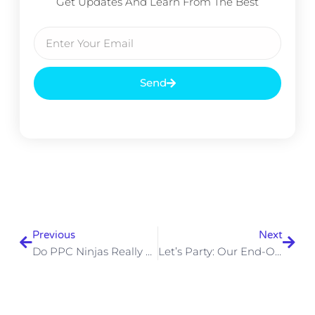
Get Updates And Learn From The Best
Send
Previous
Next
Do PPC Ninjas Really Exist Or Not?
Let’s Party: Our End-Of-The-Year Celebration