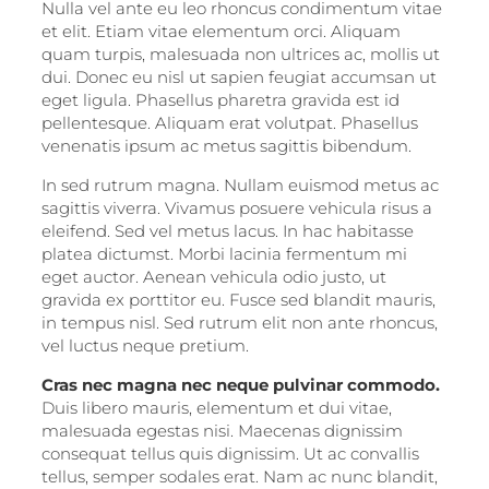
Nulla vel ante eu leo rhoncus condimentum vitae
et elit. Etiam vitae elementum orci. Aliquam
quam turpis, malesuada non ultrices ac, mollis ut
dui. Donec eu nisl ut sapien feugiat accumsan ut
eget ligula. Phasellus pharetra gravida est id
pellentesque. Aliquam erat volutpat. Phasellus
venenatis ipsum ac metus sagittis bibendum.
In sed rutrum magna. Nullam euismod metus ac
sagittis viverra. Vivamus posuere vehicula risus a
eleifend. Sed vel metus lacus. In hac habitasse
platea dictumst. Morbi lacinia fermentum mi
eget auctor. Aenean vehicula odio justo, ut
gravida ex porttitor eu. Fusce sed blandit mauris,
in tempus nisl. Sed rutrum elit non ante rhoncus,
vel luctus neque pretium.
Cras nec magna nec neque pulvinar commodo.
Duis libero mauris, elementum et dui vitae,
malesuada egestas nisi. Maecenas dignissim
consequat tellus quis dignissim. Ut ac convallis
tellus, semper sodales erat. Nam ac nunc blandit,